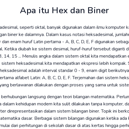
Apa itu Hex dan Biner
adesimal, seperti oktal, banyak digunakan dalam ilmu komputer
an biner ke dalamnya. Dalam kasus notasi heksadesimal, jumlah
 dan enam huruf Latin pertama - A, B, C, D, E, F digunakan sebag
l. Ketika diubah ke sistem desimal, huruf-huruf tersebut diganti
3, 14, 15 ... Menulis angka dalam sistem oktal kita mendapatkan
 sistem heksadesimal kita mendapatkan ekspresi lebih kompak. 
 heksadesimal adalah interval standar 0 - 9, enam digit berikutny
tama alfabet Latin: A, B, C, D, E, F. Terjemahan dari sistem he
 yang berlawanan dilakukan dengan proses yang sama untuk siste
r berhubungan langsung dengan teori bilangan matematika. Perlu
wa dalam kehidupan modern kita sulit dilakukan tanpa komputer, 
r direpresentasikan dalam sistem bilangan biner. Topik ini berko
atematika dasar. Berbagai sistem bilangan digunakan ketika ada
mulai dari perhitungan di sekolah dasar di atas kertas hingga perh