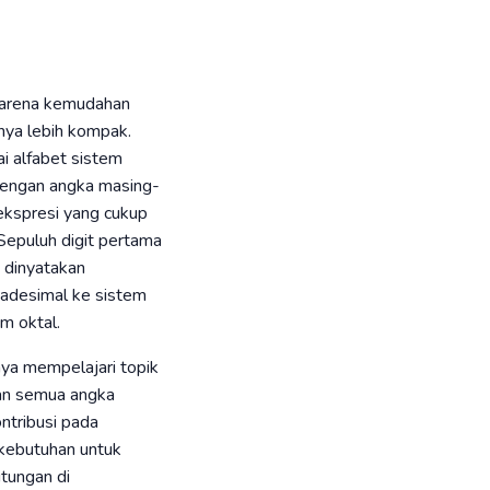
 karena kemudahan
nya lebih kompak.
ai alfabet sistem
 dengan angka masing-
 ekspresi yang cukup
Sepuluh digit pertama
a dinyatakan
ksadesimal ke sistem
m oktal.
nya mempelajari topik
dan semua angka
ntribusi pada
 kebutuhan untuk
itungan di