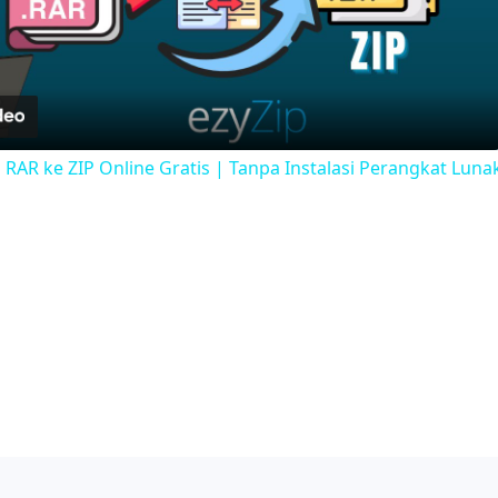
Video
RAR ke ZIP Online Gratis | Tanpa Instalasi Perangkat Luna