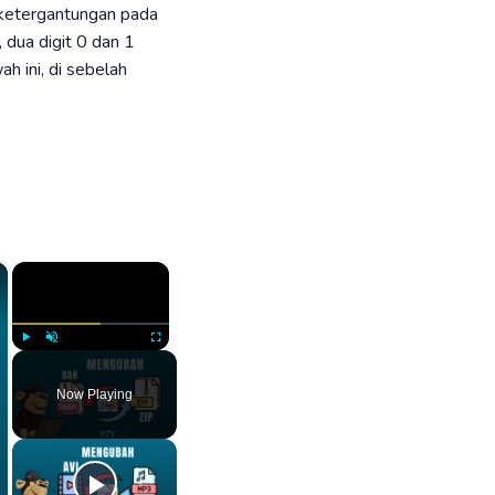
a ketergantungan pada
 dua digit 0 dan 1
h ini, di sebelah
×
×
Play
Unmute
Fullscreen
Now Playing