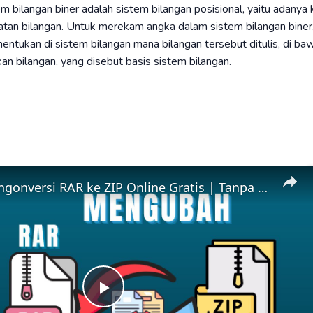
m bilangan biner adalah sistem bilangan posisional, yaitu adany
tatan bilangan. Untuk merekam angka dalam sistem bilangan biner,
ntukan di sistem bilangan mana bilangan tersebut ditulis, di bawa
kan bilangan, yang disebut basis sistem bilangan.
📦 Cara Mengonversi RAR ke ZIP Online Gratis | Tanpa Instalasi Perangkat Lunak
Play