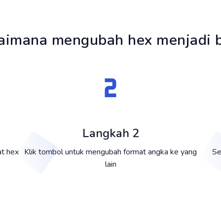
aimana mengubah hex menjadi b
Langkah 2
t hex
Klik tombol untuk mengubah format angka ke yang
Se
lain