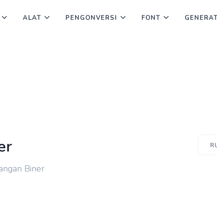
ALAT
PENGONVERSI
FONT
GENERA
er
R
angan Biner