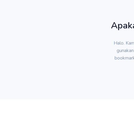
Apaka
Halo. Kam
gunakan 
bookmark 