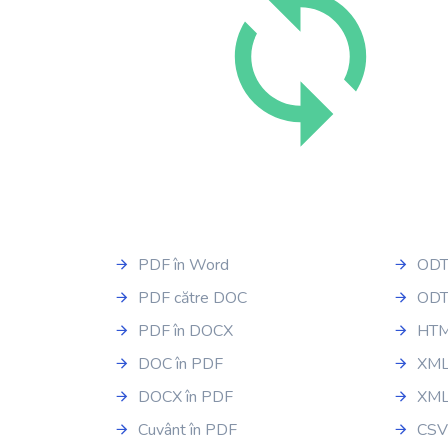
PDF în Word
ODT
PDF către DOC
ODT
PDF în DOCX
HTM
DOC în PDF
XML
DOCX în PDF
XML
Cuvânt în PDF
CSV