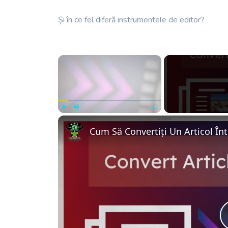
Și în ce fel diferă instrumentele de editor?
×
Play
Unmute
Fullscreen
Cum Să Convertiți Un Articol Înt