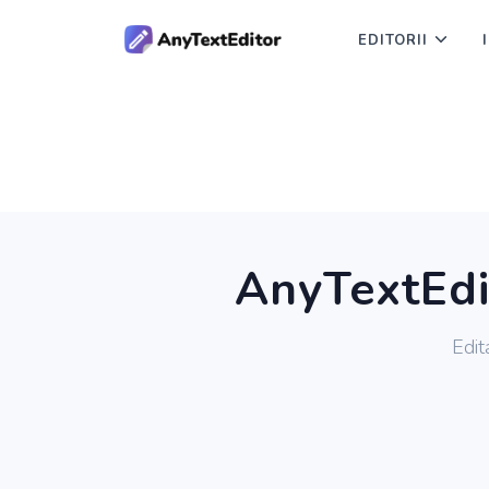
EDITORII
AnyTextEdit
Edit