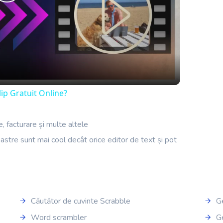
Play
Video
lip Gratuit Online?
re, facturare și multe altele
astre sunt mai cool decât orice editor de text și pot
Căutător de cuvinte Scrabble
Ge
Word scrambler
G