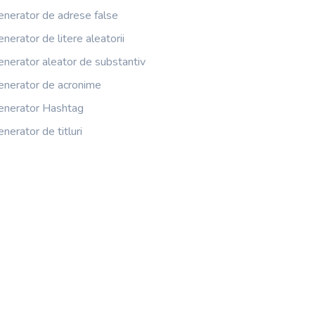
enerator de adrese false
nerator de litere aleatorii
enerator aleator de substantiv
enerator de acronime
enerator Hashtag
nerator de titluri