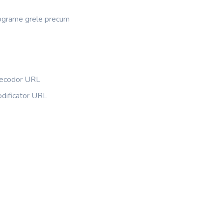
 programe grele precum
ecodor URL
odificator URL