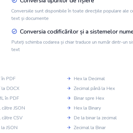
Conversia tipurilor de fișiere
Conversiile sunt disponibile în toate direcțiile populare ale 
text și documente
Conversia codificărilor și a sistemelor nume
Puteți schimba codarea și chiar traduce un număr dintr-un si
text
 în PDF
Hex la Decimal
 la DOCX
Zecimal până la Hex
L în PDF
Binar spre Hex
 către JSON
Hex la Binary
 către CSV
De la binar la zecimal
 la JSON
Zecimal la Binar