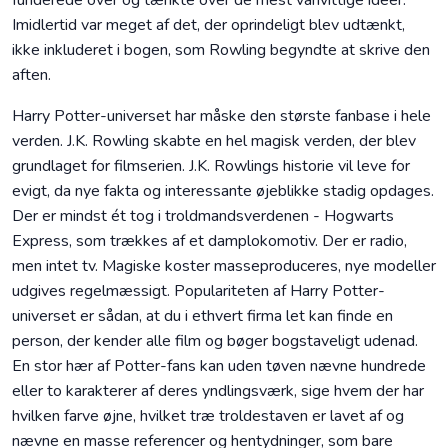
funderede over og tænkte over de mest vanvittige ideer.
Imidlertid var meget af det, der oprindeligt blev udtænkt,
ikke inkluderet i bogen, som Rowling begyndte at skrive den
aften.
Harry Potter-universet har måske den største fanbase i hele
verden. J.K. Rowling skabte en hel magisk verden, der blev
grundlaget for filmserien. J.K. Rowlings historie vil leve for
evigt, da nye fakta og interessante øjeblikke stadig opdages.
Der er mindst ét tog i troldmandsverdenen - Hogwarts
Express, som trækkes af et damplokomotiv. Der er radio,
men intet tv. Magiske koster masseproduceres, nye modeller
udgives regelmæssigt. Populariteten af Harry Potter-
universet er sådan, at du i ethvert firma let kan finde en
person, der kender alle film og bøger bogstaveligt udenad.
En stor hær af Potter-fans kan uden tøven nævne hundrede
eller to karakterer af deres yndlingsværk, sige hvem der har
hvilken farve øjne, hvilket træ troldestaven er lavet af og
nævne en masse referencer og hentydninger, som bare