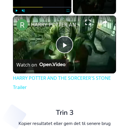
×
Play
Unmute
Fullscreen
HARRY POTTER AND THE SORCERER'S STONE Trailer
Play
Watch on
Video
HARRY POTTER AND THE SORCERER'S STONE
Trailer
Trin 3
Kopier resultatet eller gem det til senere brug