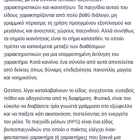
χαρακτηριστικών και ικανοτήτων. Τα παιχνίδια αυτού του
είδους χαρακτηρίζονται από πολύ βαθύ διάλογο, μη
γραμμικό πέρασμα, τη χρήση προηγμένου εξοπλισμού και
μεγάλους και ανοιχτούς χώρους παιχνιδιού. Αλλά συνήθως
τα σημεία ικανότητας είναι το σήμα κατατεθέν, το οποίο
πρέπει να κατανέμεται μεταξύ των διαθέσιμων
χαρακτηριστικών για μια ισορροπημένη άντληση του
χαρακτήρα. Κατά κανόνα, ένα σύνολο από αυτά αποτελείται
από δείκτες όπως δύναμη, επιδεξιότητα, πανοπλία, μαγεία
και νοημοσύνη.
Ωστόσο, λίγοι καταλαβαίνουν το είδος: συγχέονται, ευσεβείς
πόθοι και οδηγούνται από τη διαφήμιση. Φυσικά, είναι πιο
εύκολο να διαβάσετε τρία γνωστά γράμματα στο εξώφυλλο
και να παίξετε κάτι ακατανόητο, πιστεύοντας ότι ενεργείτε
τον ρόλο. Το παιχνίδι ρόλων (RPG) είναι ένα είδος
βιντεοπαιχνιδιών στο οποίο ο παίκτης ελέγχει έναν
φανταστικό χαρακτήρα (ή χαρακτήρες) που ξεκινά μια