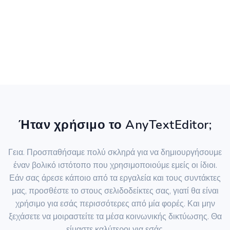
Ήταν χρήσιμο το AnyTextEditor;
Γεια. Προσπαθήσαμε πολύ σκληρά για να δημιουργήσουμε
έναν βολικό ιστότοπο που χρησιμοποιούμε εμείς οι ίδιοι.
Εάν σας άρεσε κάποιο από τα εργαλεία και τους συντάκτες
μας, προσθέστε το στους σελιδοδείκτες σας, γιατί θα είναι
χρήσιμο για εσάς περισσότερες από μία φορές. Και μην
ξεχάσετε να μοιραστείτε τα μέσα κοινωνικής δικτύωσης. Θα
είμαστε καλύτεροι για εσάς.