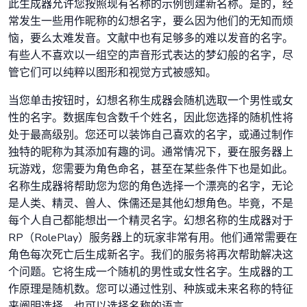
此生成器允许您按照现有名称的示例创建新名称。是的，经
常发生一些用作昵称的幻想名字，要么因为他们的无知而烦
恼，要么太难发音。文献中也有足够多的难以发音的名字。
有些人不喜欢以一组空的声音形式表达的梦幻般的名字，尽
管它们可以纯粹以图形和视觉方式被感知。
当您单击按钮时，幻想名称生成器会随机选取一个男性或女
性的名字。数据库包含数千个姓名，因此您选择的随机性将
处于最高级别。您还可以装饰自己喜欢的名字，或通过制作
独特的昵称为其添加有趣的词。通常情况下，要在服务器上
玩游戏，您需要为角色命名，甚至在某些条件下也是如此。
名称生成器将帮助您为您的角色选择一个漂亮的名字，无论
是人类、精灵、兽人、侏儒还是其他幻想角色。毕竟，不是
每个人自己都能想出一个精灵名字。幻想名称的生成器对于
RP（RolePlay）服务器上的玩家非常有用。他们通常需要在
角色每次死亡后生成新名字。我们的服务将再次帮助解决这
个问题。它将生成一个随机的男性或女性名字。生成器的工
作原理是随机数。您可以通过性别、种族或未来名称的特征
来阐明选择。也可以选择名称的语言。