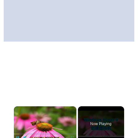
×
Now Playing