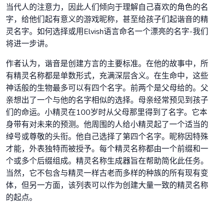
当代人的注意力，因此人们倾向于理解自己喜欢的角色的名
字，给他们起有意义的游戏昵称，甚至给孩子们起谐音的精
灵名字。如何选择或用Elvish语言命名一个漂亮的名字-我们
将进一步讲。
作者认为，谐音是创建方言的主要标准。在他的故事中，所
有精灵名称都是单数形式，充满深层含义。在生命中，这些
神话般的生物最多可以有四个名字。前两个是父母给的。父
亲想出了一个与他的名字相似的选择。母亲经常预见到孩子
们的命运。小精灵在100岁时从父母那里得到了名字。它本
身带有对未来的预测。他周围的人给小精灵起了一个适当的
绰号或尊敬的头衔。他自己选择了第四个名字。昵称因特殊
才能，外表独特而被授予。每个精灵名称都由一个前缀和一
个或多个后缀组成。精灵名称生成器旨在帮助简化此任务。
当然，它不包含与精灵一样古老而多样的种族的所有现有变
体，但另一方面，该列表可以作为创建大量一致的精灵名称
的起点。