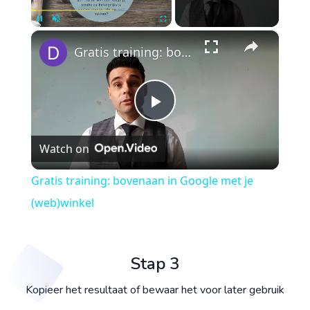
×
Pause
Unmute
Fullscreen
Gratis training: bovenaan in Google met je (web)winkel
Play
Watch on
Video
Gratis training: bovenaan in Google met je
(web)winkel
Stap 3
Kopieer het resultaat of bewaar het voor later gebruik