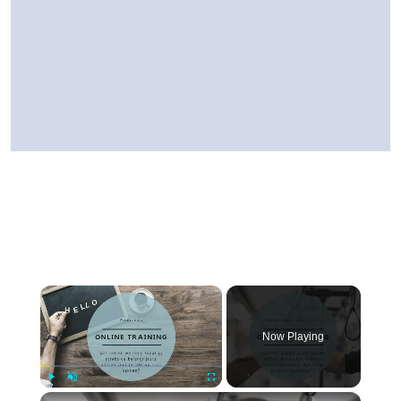
×
Now Playing
×
Play
Unmute
Fullscreen