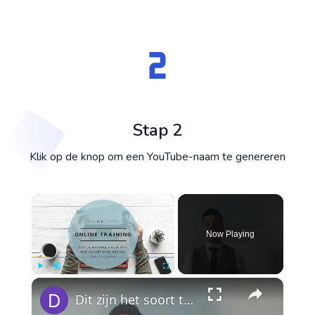
Stap 2
Klik op de knop om een YouTube-naam te genereren
×
Now Playing
×
Play
Unmute
Fullscreen
Dit zijn het soort teksten wat je voor je webshop wilt maken