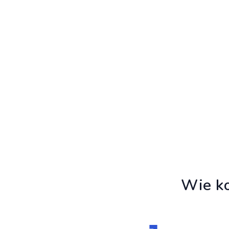
Wie k