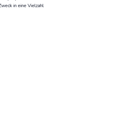
eck in eine Vielzahl