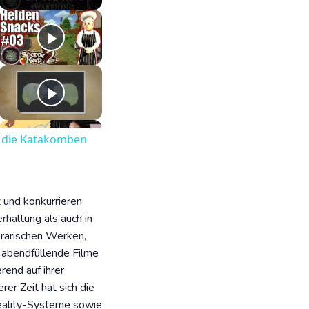
h die Katakomben
t und konkurrieren
rhaltung als auch in
erarischen Werken,
 abendfüllende Filme
end auf ihrer
er Zeit hat sich die
eality-Systeme sowie