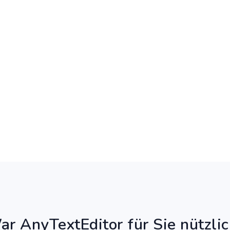
ar AnyTextEditor für Sie nützlic