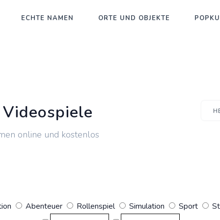
ECHTE NAMEN
ORTE UND OBJEKTE
POPKU
 Videospiele
H
amen online und kostenlos
ion
Abenteuer
Rollenspiel
Simulation
Sport
St