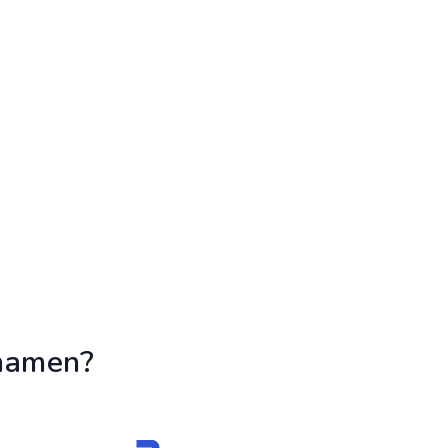
namen?