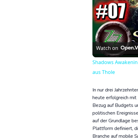
Watch on
Shadows Awakening 
aus Thole
In nur drei Jahrzehnt
heute erfolgreich mit
Bezug auf Budgets un
politischen Ereignis
auf der Grundlage be
Plattform definiert, 
Branche auf mobile 