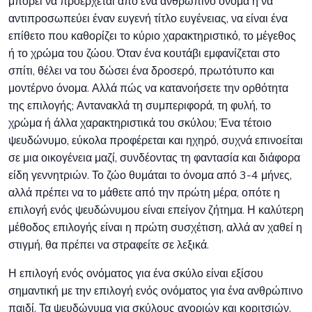
μπορεί να προέρχεται από ένα ανθρώπινο όνομα ή να
αντιπροσωπεύει έναν ευγενή τίτλο ευγένειας, να είναι ένα
επίθετο που καθορίζει το κύριο χαρακτηριστικό, το μέγεθος
ή το χρώμα του ζώου. Όταν ένα κουτάβι εμφανίζεται στο
σπίτι, θέλει να του δώσει ένα δροσερό, πρωτότυπο και
μοντέρνο όνομα. Αλλά πώς να κατανοήσετε την ορθότητα
της επιλογής; Αντανακλά τη συμπεριφορά, τη φυλή, το
χρώμα ή άλλα χαρακτηριστικά του σκύλου; Ένα τέτοιο
ψευδώνυμο, εύκολα προφέρεται και ηχηρό, συχνά επινοείται
σε μια οικογένεια μαζί, συνδέοντας τη φαντασία και διάφορα
είδη γεννητριών. Το ζώο θυμάται το όνομα από 3-4 μήνες,
αλλά πρέπει να το μάθετε από την πρώτη μέρα, οπότε η
επιλογή ενός ψευδώνυμου είναι επείγον ζήτημα. Η καλύτερη
μέθοδος επιλογής είναι η πρώτη συσχέτιση, αλλά αν χαθεί η
στιγμή, θα πρέπει να στραφείτε σε λεξικά.
Η επιλογή ενός ονόματος για ένα σκύλο είναι εξίσου
σημαντική με την επιλογή ενός ονόματος για ένα ανθρώπινο
παιδί. Τα ψευδώνυμα για σκύλους αγοριών και κοριτσιών,