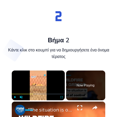
Βήμα 2
Κάντε κλικ στο κουμπί για να δημιουργήσετε ένα όνομα
τέρατος
×
Now Playing
×
Play
Unmute
Fullscreen
"The situation is out of control": Greek firefighters battle wildfire for fourth day