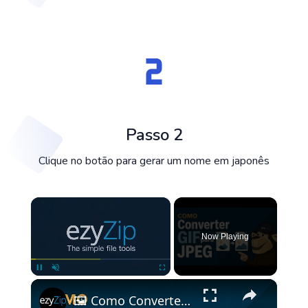
Passo 2
Clique no botão para gerar um nome em japonês
×
Now Playing
×
Pause
Unmute
Fullscreen
🖼️ Como Converter GIF para JPEG Online Grátis | Sem Necessidade de Instalar Software