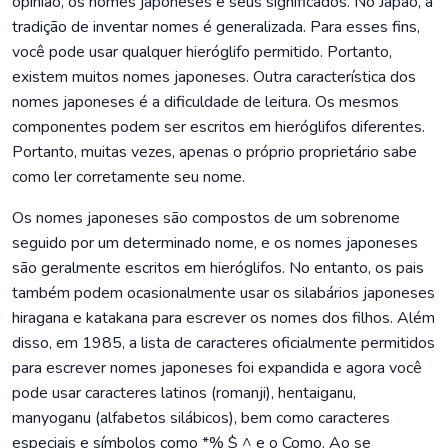
opinião, os nomes japoneses e seus significados. No Japão, a
tradição de inventar nomes é generalizada. Para esses fins,
você pode usar qualquer hieróglifo permitido. Portanto,
existem muitos nomes japoneses. Outra característica dos
nomes japoneses é a dificuldade de leitura. Os mesmos
componentes podem ser escritos em hieróglifos diferentes.
Portanto, muitas vezes, apenas o próprio proprietário sabe
como ler corretamente seu nome.
Os nomes japoneses são compostos de um sobrenome
seguido por um determinado nome, e os nomes japoneses
são geralmente escritos em hieróglifos. No entanto, os pais
também podem ocasionalmente usar os silabários japoneses
hiragana e katakana para escrever os nomes dos filhos. Além
disso, em 1985, a lista de caracteres oficialmente permitidos
para escrever nomes japoneses foi expandida e agora você
pode usar caracteres latinos (romanji), hentaiganu,
manyoganu (alfabetos silábicos), bem como caracteres
especiais e símbolos como *% $ ^ e o Como. Ao se