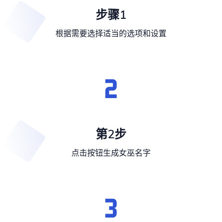
步骤1
根据需要选择适当的选项和设置
第2步
点击按钮生成女巫名字