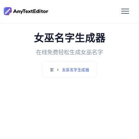
女巫名字生成器
在线免费轻松生成女巫名字
家
女巫名字生成器