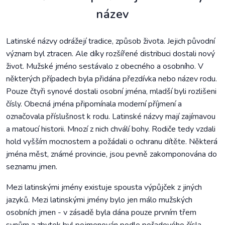
název
Latinské názvy odrážejí tradice, způsob života. Jejich původní
význam byl ztracen. Ale díky rozšířené distribuci dostali nový
život. Mužské jméno sestávalo z obecného a osobního. V
některých případech byla přidána přezdívka nebo název rodu.
Pouze čtyři synové dostali osobní jména, mladší byli rozlišeni
čísly. Obecná jména připomínala moderní příjmení a
označovala příslušnost k rodu. Latinské názvy mají zajímavou
a matoucí historii. Mnozí z nich chválí bohy. Rodiče tedy vzdali
hold vyšším mocnostem a požádali o ochranu dítěte. Některá
jména měst, známé provincie, jsou pevně zakomponována do
seznamu jmen.
Mezi latinskými jmény existuje spousta výpůjček z jiných
jazyků. Mezi latinskými jmény bylo jen málo mužských
osobních jmen - v zásadě byla dána pouze prvním třem