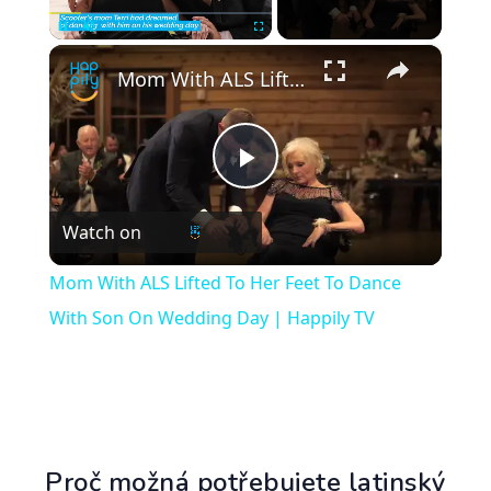
×
Pause
Unmute
Fullscreen
Mom With ALS Lifted To Her Feet To Dance With Son On Wedding Day | Happily TV
Play
Watch on
Video
Mom With ALS Lifted To Her Feet To Dance
With Son On Wedding Day | Happily TV
Proč možná potřebujete latinský