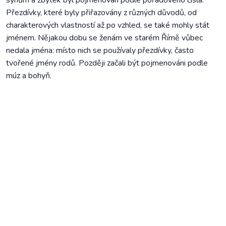
synům a zbytek byl pojmenován podle pořadového čísla.
Přezdívky, které byly přiřazovány z různých důvodů, od
charakterových vlastností až po vzhled, se také mohly stát
jménem. Nějakou dobu se ženám ve starém Římě vůbec
nedala jména: místo nich se používaly přezdívky, často
tvořené jmény rodů. Později začali být pojmenováni podle
múz a bohyň.