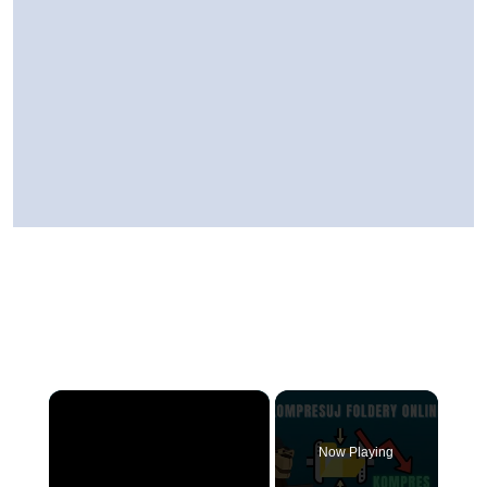
×
Now Playing