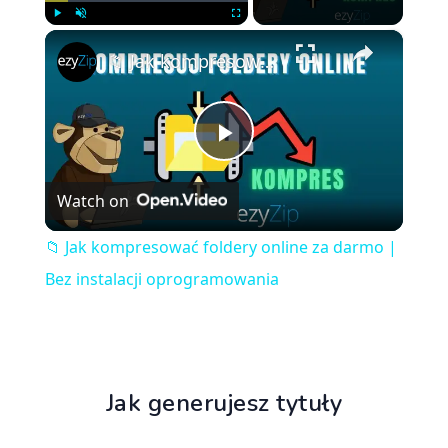
×
Play
Unmute
Fullscreen
📁 Jak kompresować foldery online za darmo | Bez instalacji oprogramowania
Play
Watch on
Video
📁 Jak kompresować foldery online za darmo |
Bez instalacji oprogramowania
Jak generujesz tytuły