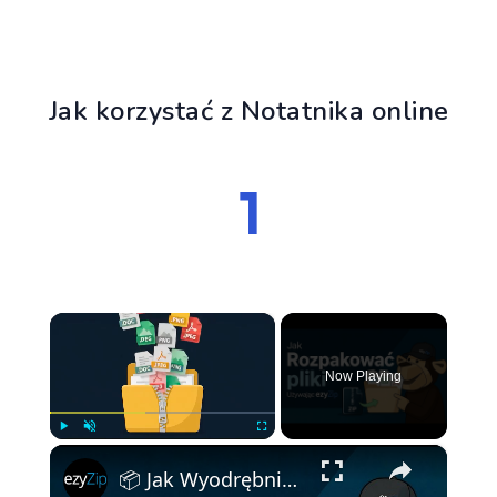
Jak korzystać z Notatnika online
×
Now Playing
×
Play
Unmute
Fullscreen
📦 Jak Wyodrębnić Pliki za Pomocą EzyZip Online Za Darmo | Bez Instalacji Oprogramowania