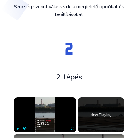
Szükség szerint válassza ki a megfelelő opciókat és
beállításokat
2. lépés
×
Now Playing
×
Play
Unmute
Fullscreen