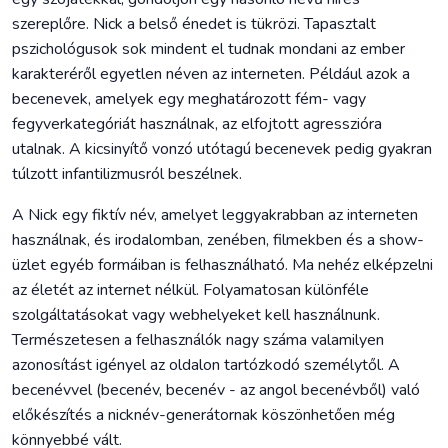
szereplőre. Nick a belső énedet is tükrözi. Tapasztalt
pszichológusok sok mindent el tudnak mondani az ember
karakteréről egyetlen néven az interneten. Például azok a
becenevek, amelyek egy meghatározott fém- vagy
fegyverkategóriát használnak, az elfojtott agresszióra
utalnak. A kicsinyítő vonzó utótagú becenevek pedig gyakran
túlzott infantilizmusról beszélnek.
A Nick egy fiktív név, amelyet leggyakrabban az interneten
használnak, és irodalomban, zenében, filmekben és a show-
üzlet egyéb formáiban is felhasználható. Ma nehéz elképzelni
az életét az internet nélkül. Folyamatosan különféle
szolgáltatásokat vagy webhelyeket kell használnunk.
Természetesen a felhasználók nagy száma valamilyen
azonosítást igényel az oldalon tartózkodó személytől. A
becenévvel (becenév, becenév - az angol becenévből) való
előkészítés a nicknév-generátornak köszönhetően még
könnyebbé vált.