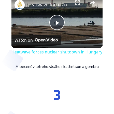
Heatwave forces nuclear shutdown in Hungary
Play
Watch on
Video
Heatwave forces nuclear shutdown in Hungary
A becenév létrehozásához kattintson a gombra