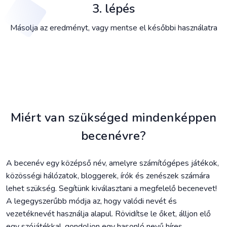
3. lépés
Másolja az eredményt, vagy mentse el későbbi használatra
Miért van szükséged mindenképpen
becenévre?
A becenév egy középső név, amelyre számítógépes játékok,
közösségi hálózatok, bloggerek, írók és zenészek számára
lehet szükség. Segítünk kiválasztani a megfelelő becenevet!
A legegyszerűbb módja az, hogy valódi nevét és
vezetéknevét használja alapul. Rövidítse le őket, álljon elő
egy szójátékkal, gondoljon egy hasonló nevű híres