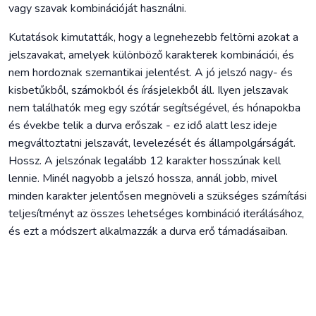
vagy szavak kombinációját használni.
Kutatások kimutatták, hogy a legnehezebb feltörni azokat a
jelszavakat, amelyek különböző karakterek kombinációi, és
nem hordoznak szemantikai jelentést. A jó jelszó nagy- és
kisbetűkből, számokból és írásjelekből áll. Ilyen jelszavak
nem találhatók meg egy szótár segítségével, és hónapokba
és évekbe telik a durva erőszak - ez idő alatt lesz ideje
megváltoztatni jelszavát, levelezését és állampolgárságát.
Hossz. A jelszónak legalább 12 karakter hosszúnak kell
lennie. Minél nagyobb a jelszó hossza, annál jobb, mivel
minden karakter jelentősen megnöveli a szükséges számítási
teljesítményt az összes lehetséges kombináció iterálásához,
és ezt a módszert alkalmazzák a durva erő támadásaiban.