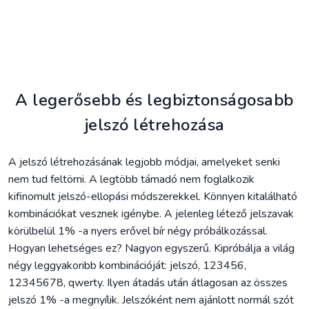
A legerősebb és legbiztonságosabb
jelszó létrehozása
A jelszó létrehozásának legjobb módjai, amelyeket senki
nem tud feltörni. A legtöbb támadó nem foglalkozik
kifinomult jelszó-ellopási módszerekkel. Könnyen kitalálható
kombinációkat vesznek igénybe. A jelenleg létező jelszavak
körülbelül 1% -a nyers erővel bír négy próbálkozással.
Hogyan lehetséges ez? Nagyon egyszerű. Kipróbálja a világ
négy leggyakoribb kombinációját: jelszó, 123456,
12345678, qwerty. Ilyen átadás után átlagosan az összes
jelszó 1% -a megnyílik. Jelszóként nem ajánlott normál szót