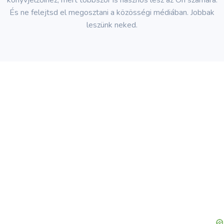
könyvjelzőihez, mert többször is hasznos lesz az Ön számára.
És ne felejtsd el megosztani a közösségi médiában. Jobbak
leszünk neked.