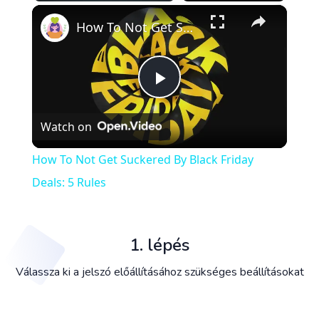
×
Play
Unmute
Fullscreen
How To Not Get Suckered By Black Friday Deals: 5 Rules
Play
Watch on
Video
How To Not Get Suckered By Black Friday
Deals: 5 Rules
1. lépés
Válassza ki a jelszó előállításához szükséges beállításokat