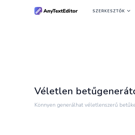
SZERKESZTŐK
Véletlen betűgenerát
Könnyen generálhat véletlenszerű betűke