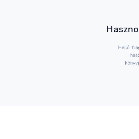
Hasznos
Helló. Na
hasz
könyvj