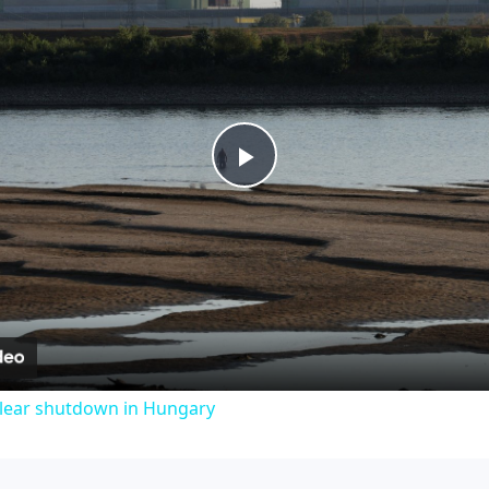
Play
Video
lear shutdown in Hungary