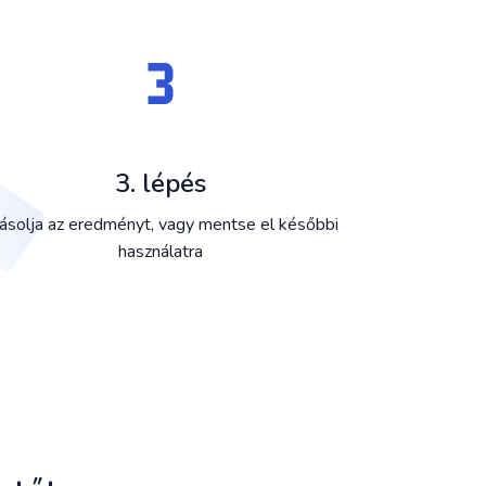
3. lépés
solja az eredményt, vagy mentse el későbbi
használatra