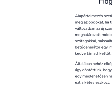
Hog
Alapértelmezés szeri
meg az opciókat, ha 
változatban az új sz
meghatározott módon 
szótagokkal, mássalh
betűgenerátor egy in
kedve támad, kettőt 
Általában nehéz elkép
úgy döntöttünk, hogy m
egy meglehetősen nép
ezt a kétes eszközt.