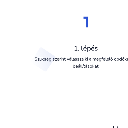
1. lépés
Szükség szerint válassza ki a megfelelő opciók
beállításokat