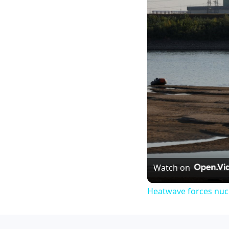
Watch on
Heatwave forces nuc