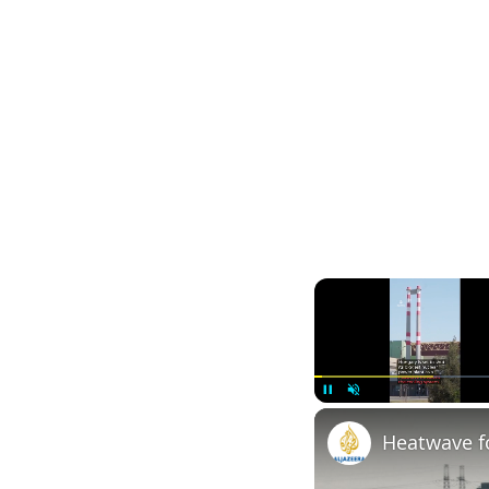
Pause
Unmute
Heatwave f