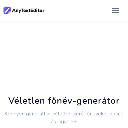
Véletlen főnév-generátor
Könnyen generálhat véletlenszerű főneveket online
és ingyenes