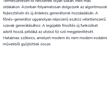
Természetesen itt nincsenek olyan sokan, mint más
oldalakon. Azonban folyamatosan dolgozunk az algoritmusok
fejlesztésén és új érdekes generátorok hozzáadásán. A
főnév-generátor ugyanolyan népszerű eszköz véletlenszerű
szavak generálásához. A legújabb frissítés új funkciókat
adott hozzá, például az utolsó tíz szó megjelenítését.
Hatalmas szókincs, amelyet modern és nem modern irodalmi
művekből gyűjtöttek össze.