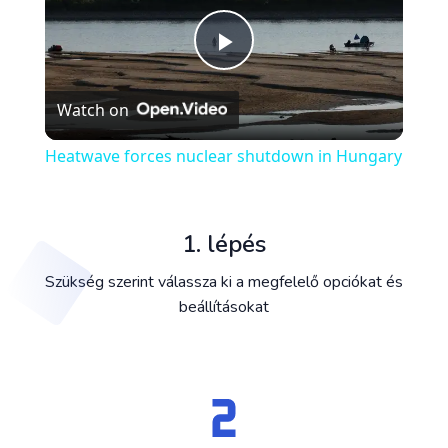
Play
Watch on
Video
Heatwave forces nuclear shutdown in Hungary
1. lépés
Szükség szerint válassza ki a megfelelő opciókat és
beállításokat