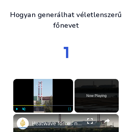
Hogyan generálhat véletlenszerű
főnevet
×
Now Playing
×
Play
Unmute
Fullscreen
Heatwave forces nuclear shutdown in Hungary