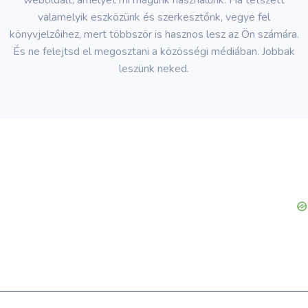
weboldalt, amelyet mi magunk használunk. Ha tetszett
valamelyik eszközünk és szerkesztőnk, vegye fel
könyvjelzőihez, mert többször is hasznos lesz az Ön számára.
És ne felejtsd el megosztani a közösségi médiában. Jobbak
leszünk neked.