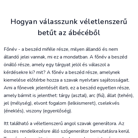
Hogyan válasszunk véletlenszerű
betűt az ábécéből
Főnév - a beszéd miféle része, milyen állandó és nem
állandó jelei vannak, mi ez a mondatban. A főnév a beszéd
önálló része, amely egy tárgyat jelöl és válaszol a
kérdésekre ki? mit? A főnév a beszéd része, amelynek
kiemelése előtérbe hozza a szavak nyelvtani sajátosságait.
Ami a főnevek jelentését illeti, ez a beszéd egyetlen része,
amely bármit is jelenthet: tárgy (asztal), arc (fiú), állat (tehén),
jel (mélység), elvont fogalom (lelkiismeret), cselekvés
(éneklés), viszony (egyenlőség).
Itt található a véletlenszerű angol szavak generátora. Az
összes rendelkezésre álló szógenerátor bemutatásra kerül.