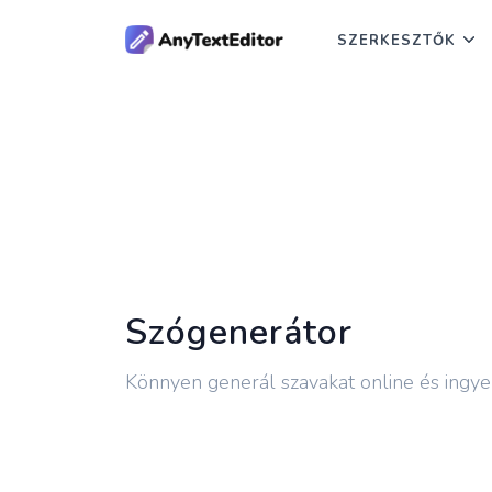
SZERKESZTŐK
Szógenerátor
Könnyen generál szavakat online és ingy