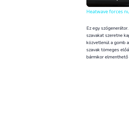
Heatwave forces n
Ez egy szógenerátor.
szavakat szeretne kap
közvetlenül a gomb al
szavak tömeges előáll
bármikor elmenthető é