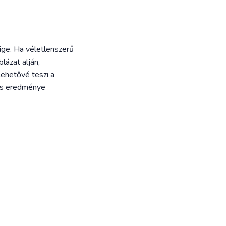
ige. Ha véletlenszerű
lázat alján,
lehetővé teszi a
zés eredménye