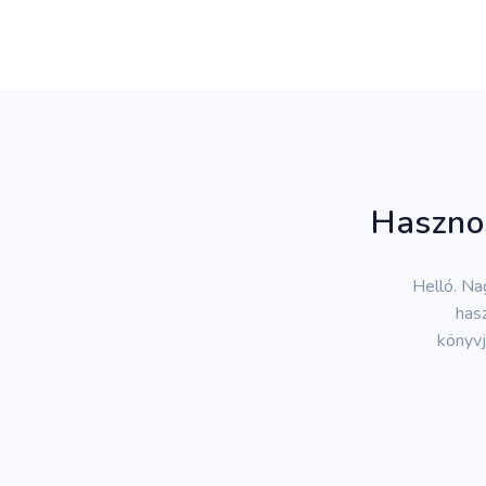
Hasznos
Helló. Na
hasz
könyvj