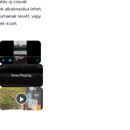
tás új szavak
ok alkalmazása lehet,
ktumainak nevét, vagy
ek ezzel.
×
Play
Unmute
Fullscreen
Now Playing