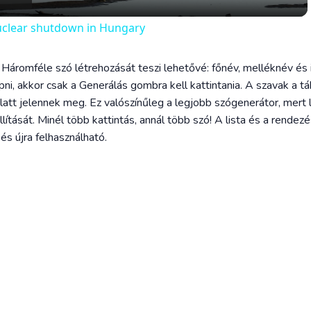
uclear shutdown in Hungary
 Háromféle szó létrehozását teszi lehetővé: főnév, melléknév és 
ni, akkor csak a Generálás gombra kell kattintania. A szavak a táb
att jelennek meg. Ez valószínűleg a legjobb szógenerátor, mert 
ítását. Minél több kattintás, annál több szó! A lista és a rende
s újra felhasználható.