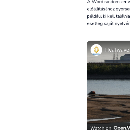
A Word randomizer vé
előállításához gyorsa
például ki kell talál
esetleg saját nyelvén
Heatwave 
Watch on