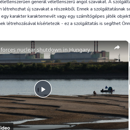
letlenszerűen generál véletlenszerű angol szavakat. A szolgálta
n létrehozhat új szavakat a részeikből. Ennek a szolgáltatásnak s
nia egy karakter karakternevét vagy egy számítógépes játék obje
ek létrehozásával kísérletezik - ez a szolgáltatás is segíthet Önn
×
forces nuclear shutdown in Hungary
Play
Video