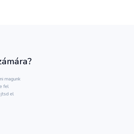
számára?
 mi magunk
e fel
jtsd el