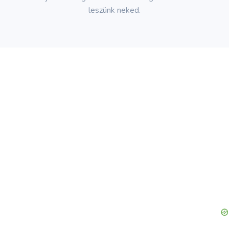
leszünk neked.