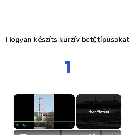
Hogyan készíts kurzív betűtípusokat
×
Now Playing
×
Play
Unmute
Fullscreen