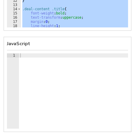
12
}
13
14
.deal-content
.title
{
15
font-weight
:
bold
;
16
text-transform
:
uppercase
;
17
margin
:
0
;
18
line-height
:
1
;
19
}
JavaScript
1