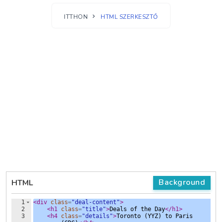
ITTHON
HTML SZERKESZTŐ
Background
HTML
1
<
div
class
=
"deal-content"
>
2
<
h1
class
=
"title"
>
Deals of the Day
</
h1
>
3
<
h4
class
=
"details"
>
Toronto (YYZ) to Paris 