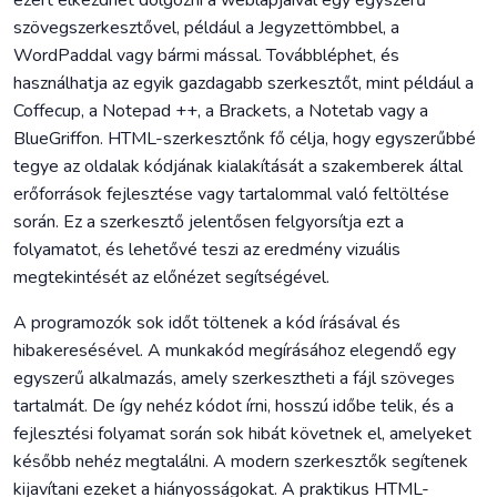
ezért elkezdhet dolgozni a weblapjaival egy egyszerű
szövegszerkesztővel, például a Jegyzettömbbel, a
WordPaddal vagy bármi mással. Továbbléphet, és
használhatja az egyik gazdagabb szerkesztőt, mint például a
Coffecup, a Notepad ++, a Brackets, a Notetab vagy a
BlueGriffon. HTML-szerkesztőnk fő célja, hogy egyszerűbbé
tegye az oldalak kódjának kialakítását a szakemberek által
erőforrások fejlesztése vagy tartalommal való feltöltése
során. Ez a szerkesztő jelentősen felgyorsítja ezt a
folyamatot, és lehetővé teszi az eredmény vizuális
megtekintését az előnézet segítségével.
A programozók sok időt töltenek a kód írásával és
hibakeresésével. A munkakód megírásához elegendő egy
egyszerű alkalmazás, amely szerkesztheti a fájl szöveges
tartalmát. De így nehéz kódot írni, hosszú időbe telik, és a
fejlesztési folyamat során sok hibát követnek el, amelyeket
később nehéz megtalálni. A modern szerkesztők segítenek
kijavítani ezeket a hiányosságokat. A praktikus HTML-