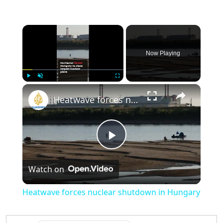
×
Now Playing
×
Play
Unmute
Fullscreen
Heatwave forces nuclear shutdown in Hungary
Play
Watch on
Video
Heatwave forces nuclear shutdown in Hungary