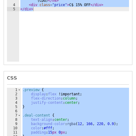
(CDG)
</
h4
>
4
<
div
class
=
"price"
>
C$ 15% OFF
</
div
>
5
</
div
>
CSS
1
.preview
{
2
display
:
flex
 !important;
3
flex-direction
:
column
;
4
justify-content
:
center
;
5
}
6
7
.deal-content
{
8
text-align
:
center
;
9
background-color
:
rgba
(
12
, 
166
, 
220
, 
0.9
);
10
color
:
#fff
;
11
padding
:
15
px
0
px
;